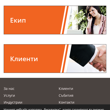
Екип
Клиенти
За нас
Клиенти
Услуги
Събития
Индустрии
Контакти
Нашият уебсайт използва „бисквитки“, които гарантират възможно
Екип