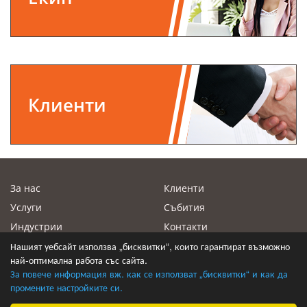
Клиенти
За нас
Клиенти
Услуги
Събития
Индустрии
Контакти
Нашият уебсайт използва „бисквитки“, които гарантират възможно
Екип
най-оптимална работа със сайта.
За повече информация вж. как се използват „бисквитки“ и как да
промените настройките си.
© 2026 Иком Консулт - М