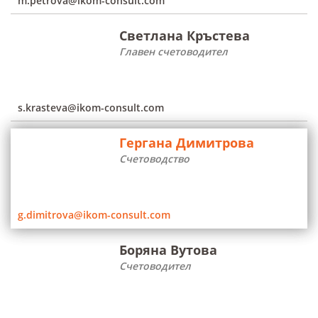
m.petrova@ikom-consult.com
Светлана Кръстева
Главен счетоводител
s.krasteva@ikom-consult.com
Гергана Димитрова
Счетоводство
g.dimitrova@ikom-consult.com
Боряна Вутова
Счетоводител